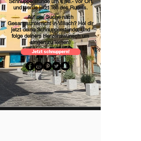
Schnupperstunde um € 10.- vor Ort
und werde jetzt Teil des Rudels.
Auf der Suche nach
Gesangsunterricht in Villach? Hol dir
jetzt deine Schnupperstunde. Und
folge deinem Herzenswunsch um
singen zu lernen!
Jetzt schnuppern!