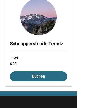
Schnupperstunde Ternitz
1 Std.
25
€ 25
Euro
Buchen