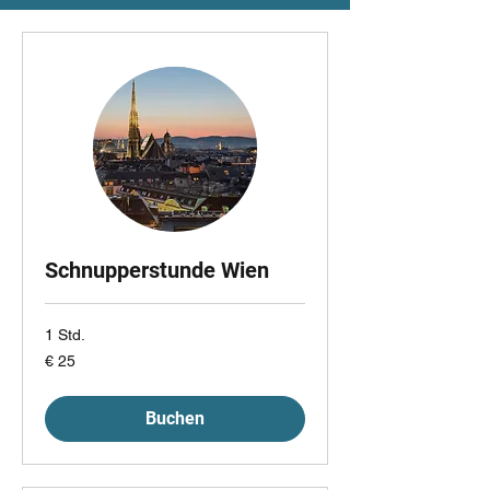
Schnupperstunde Wien
1 Std.
25
€ 25
Euro
Buchen