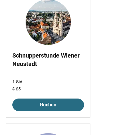
Schnupperstunde Wiener
Neustadt
1 Std.
25
€ 25
Euro
Buchen