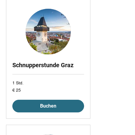
Schnupperstunde Graz
1 Std.
25
€ 25
Euro
Buchen