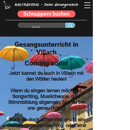
Schnuppern buchen
Gesangsunterricht in
Villach
Coming soon!
Jetzt kannst du auch in Villach mit
den Wölfen heulen!
Wenn du singen lernen möchtest,
Songwriting, Musiktheorie, oder
Stimmbildung allgemein, bist du bei
uns genau richtig!
Buch dir doch schon mal gratis ein
Onlineschnuppercoaching, oder eine