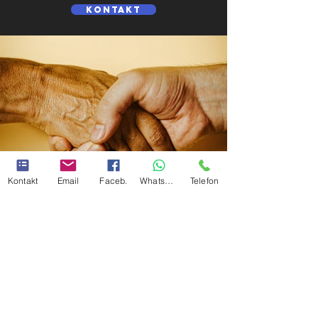
Kontakt
Kontakt
Email
Faceb.
Whatsapp
Telefon
Wolfsgeheul Vocalcoaching
kontakt@wolfsgeheul.com
(+43)
664 75052551