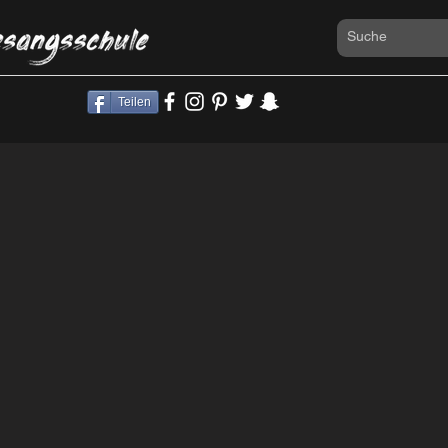
Teilen
gsunterricht
s
ng
Instrumentalun