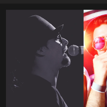
Einzelunterricht
Gru
(live oder online)