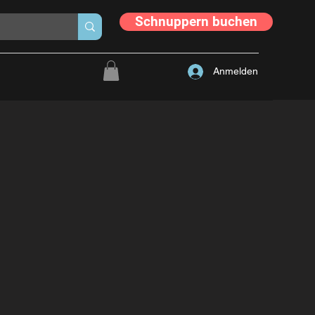
Schnuppern buchen
Anmelden
ystemisches
terricht