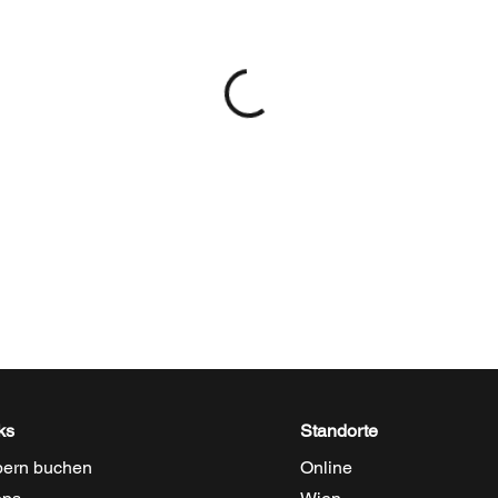
ks
Standorte
ern buchen
Online