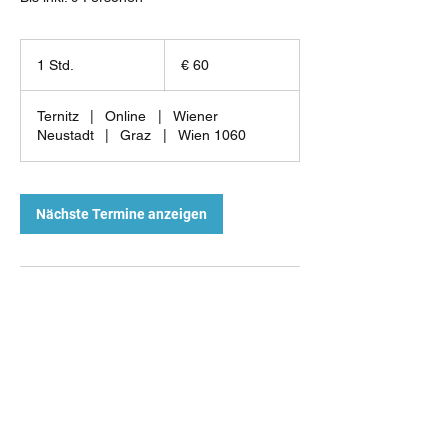
60
Euro
1 Std.
1
€ 60
S
t
Ternitz
|
Online
|
Wiener
d
Neustadt
|
Graz
|
Wien 1060
Nächste Termine anzeigen