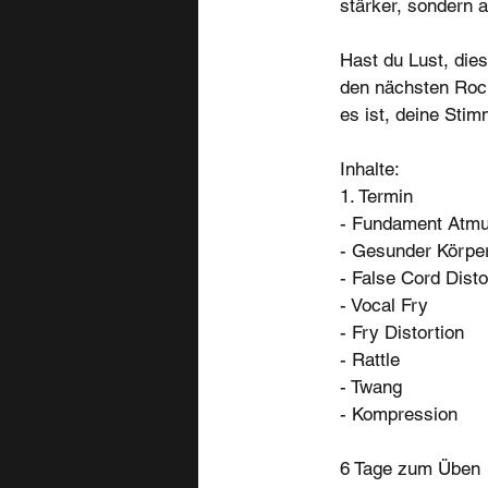
stärker, sondern 
Hast du Lust, die
den nächsten Rock
es ist, deine Stim
Inhalte:
1. Termin
- Fundament Atm
- Gesunder Körpe
- False Cord Disto
- Vocal Fry
- Fry Distortion
- Rattle
- Twang
- Kompression
6 Tage zum Üben