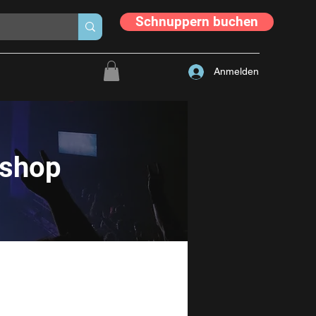
Schnuppern buchen
Anmelden
kshop