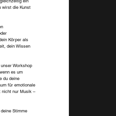
leichzeitig ein
 wirst die Kunst
en
oder
ein Körper als
eit, dein Wissen
 – unser Workshop
, wenn es um
ie du deine
aum für emotionale
t nicht nur Musik –
r deine Stimme