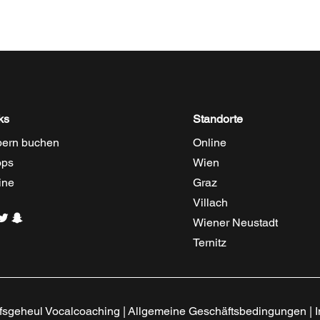
ks
Standorte
ern buchen
Online
ops
Wien
ine
Graz
Villach
Wiener Neustadt
Ternitz
sgeheul Vocalcoaching |
Allgemeine Geschäftsbedingungen
|