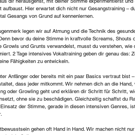
aus dir herausgehst, mit deiner Stimme experimentierst und g
aufbaust. Hier erwartet dich nicht nur Gesangstraining – du
tal Gesangs von Grund auf kennenlernen.
ugenmerk legen wir auf Atmung und die Technik des gesund
Denn bevor du deine Stimme in kraftvolle Screams, Shouts 
 Growls und Grunts verwandelst, musst du verstehen, wie d
niert. 2 Tage intensives Vokaltraining geben dir genau das: Z
eine Fähigkeiten zu entwickeln.
ter Anfänger oder bereits mit ein paar Basics vertraut bist
staltet, dass jeder mitkommt. Wir nehmen dich an die Hand
g oder Growling geht und erklären dir Schritt für Schritt, w
nsetzt, ohne sie zu beschädigen. Gleichzeitig schaffst du R
 Einsatz der Stimme, gerade in diesen intensiven Genres, is
.
tbewusstsein gehen oft Hand in Hand. Wir machen nicht nu