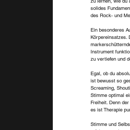
zu lernen, wie du 
solides Fundament 
des Rock- und Me
Ein besonderes A
Körpereinsatzes. 
markerschütternde
Instrument funktio
zu vertiefen und d
Egal, ob du absolu
ist bewusst so ge
Screaming, Shoutin
Stimme optimal ei
Freiheit. Denn der
es ist Therapie pur
Stimme und Selbs