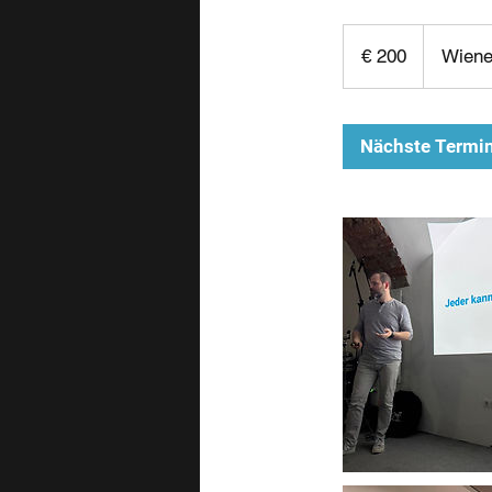
200
Euro
€ 200
Wiene
Nächste Termi